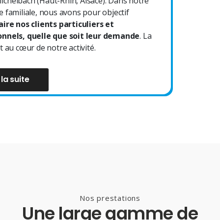
chelbach (Haut-Rhin, Alsace). Dans notre
e familiale, nous avons pour objectif
aire nos clients particuliers et
onnels, quelle que soit leur demande
. La
t au cœur de notre activité.
 la suite
Nos prestations
Une large gamme de