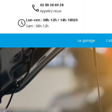
03 89 38 69 38
call
Appelez-nous
Lun-ven : 08h-12h / 14h-18h30
schedule
Sam : 08h-12h
Le garage
L’a