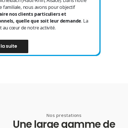
chelbach (Haut-Rhin, Alsace). Dans notre
e familiale, nous avons pour objectif
aire nos clients particuliers et
onnels, quelle que soit leur demande
. La
t au cœur de notre activité.
 la suite
Nos prestations
Une large gamme de