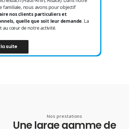
chelbach (Haut-Rhin, Alsace). Dans notre
e familiale, nous avons pour objectif
aire nos clients particuliers et
onnels, quelle que soit leur demande
. La
t au cœur de notre activité.
 la suite
Nos prestations
Une large gamme de