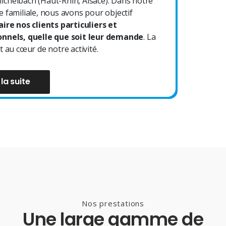
chelbach (Haut-Rhin, Alsace). Dans notre
e familiale, nous avons pour objectif
aire nos clients particuliers et
onnels, quelle que soit leur demande
. La
t au cœur de notre activité.
 la suite
Nos prestations
Une large gamme de