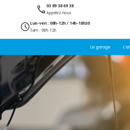
03 89 38 69 38
call
Appelez-nous
Lun-ven : 08h-12h / 14h-18h30
schedule
Sam : 08h-12h
Le garage
L’a