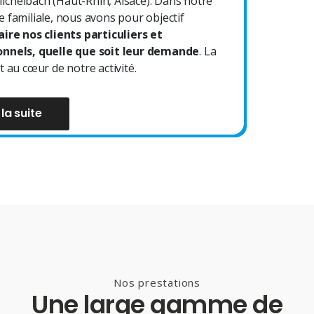
chelbach (Haut-Rhin, Alsace). Dans notre
e familiale, nous avons pour objectif
aire nos clients particuliers et
onnels, quelle que soit leur demande
. La
t au cœur de notre activité.
 la suite
Nos prestations
Une large gamme de