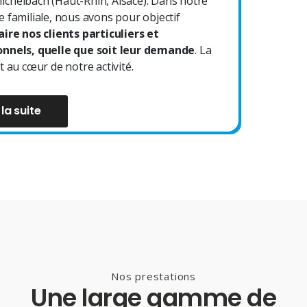
chelbach (Haut-Rhin, Alsace). Dans notre
e familiale, nous avons pour objectif
aire nos clients particuliers et
onnels, quelle que soit leur demande
. La
t au cœur de notre activité.
 la suite
Nos prestations
Une large gamme de