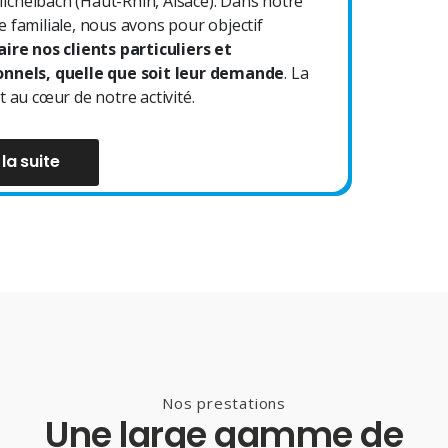
chelbach (Haut-Rhin, Alsace). Dans notre
e familiale, nous avons pour objectif
aire nos clients particuliers et
onnels, quelle que soit leur demande
. La
t au cœur de notre activité.
 la suite
Nos prestations
Une large gamme de