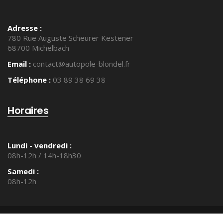
Adresse :
780 Rue Auguste Scheurer Kestener
68700 Michelbach
Email :
contact@autopole-blondel.fr
Téléphone :
03 89 38 69 38
Horaires
Lundi - vendredi :
08h-12h / 14h-18h30
Samedi :
08h-12h