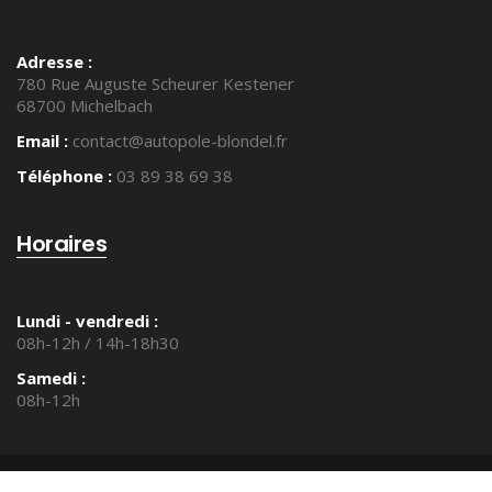
Adresse :
780 Rue Auguste Scheurer Kestener
68700 Michelbach
Email :
contact@autopole-blondel.fr
Téléphone :
03 89 38 69 38
Horaires
Lundi - vendredi :
08h-12h / 14h-18h30
Samedi :
08h-12h