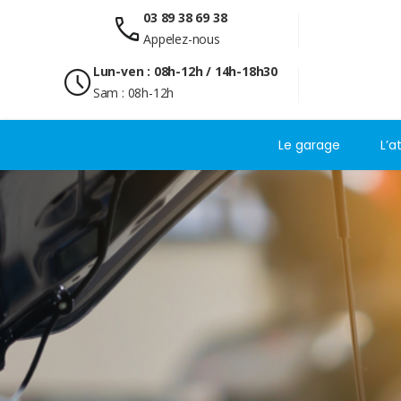
03 89 38 69 38
call
Appelez-nous
Lun-ven : 08h-12h / 14h-18h30
schedule
Sam : 08h-12h
Le garage
L’a