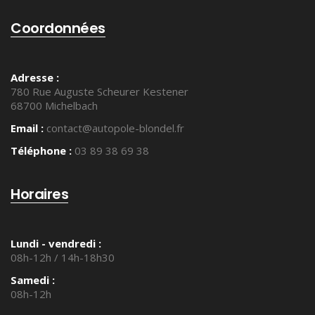
Coordonnées
Adresse :
780 Rue Auguste Scheurer Kestener
68700 Michelbach
Email :
contact@autopole-blondel.fr
Téléphone :
03 89 38 69 38
Horaires
Lundi - vendredi :
08h-12h / 14h-18h30
Samedi :
08h-12h