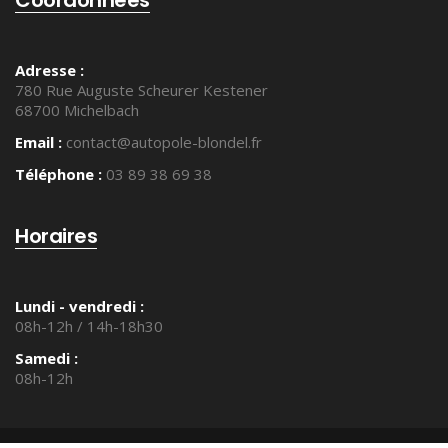
Adresse :
780 Rue Auguste Scheurer Kestener
68700 Michelbach
Email :
contact@autopole-blondel.fr
Téléphone :
03 89 38 69 38
Horaires
Lundi - vendredi :
08h-12h / 14h-18h30
Samedi :
08h-12h