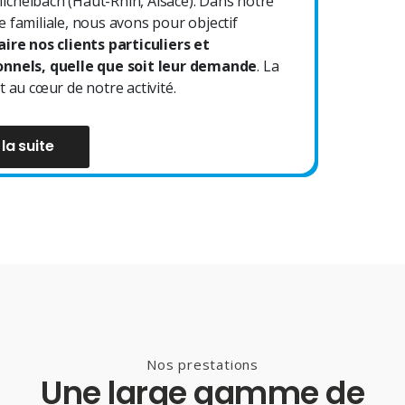
chelbach (Haut-Rhin, Alsace). Dans notre
e familiale, nous avons pour objectif
aire nos clients particuliers et
onnels, quelle que soit leur demande
. La
t au cœur de notre activité.
 la suite
Nos prestations
Une large gamme de