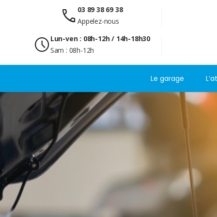
03 89 38 69 38
call
Appelez-nous
Lun-ven : 08h-12h / 14h-18h30
schedule
Sam : 08h-12h
Le garage
L’a