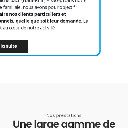
chelbach (Haut-Rhin, Alsace). Dans notre
e familiale, nous avons pour objectif
aire nos clients particuliers et
onnels, quelle que soit leur demande
. La
t au cœur de notre activité.
 la suite
Nos prestations
Une large gamme de