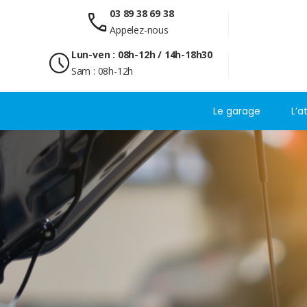
03 89 38 69 38
call
Appelez-nous
Lun-ven : 08h-12h / 14h-18h30
schedule
Sam : 08h-12h
Le garage
L’a